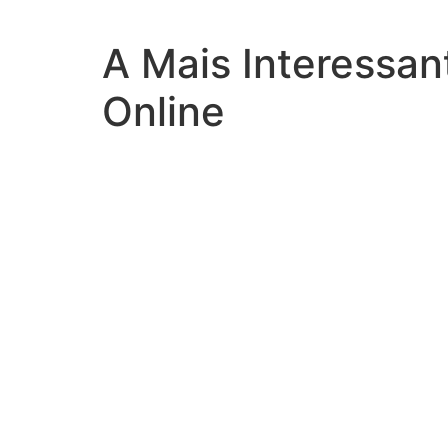
Skip
to
A Mais Interessan
content
Online