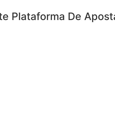
te Plataforma De Apost