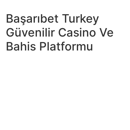
Skip
to
Başarıbet Turkey ️
content
Güvenilir Casino Ve
Bahis Platformu