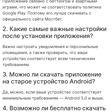
Приложение связано с беттингом и азартными
играми, что может не соответствовать политике
Google Play. Поэтому его лучше скачивать с
официального сайта Мостбет.
2. Какие самые важные настройки
после установки приложения?
Важно настроить уведомления и персональные
оповещения, а также проверить, что ваше
устройство соответствует всем техническим
требованиям.
3. Можно ли скачать приложение
на старое устройство Android?
Да, можно, если ваше устройство соответствует
минимальным требованиям — Android 5.0 и выше.
4. Возможно ли бесплатно скачать