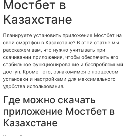
Мостбет в
Казахстане
Планируете установить приложение Мостбет на
свой смартфон в Казахстане? В этой статье мы
расскажем вам, что нужно учитывать при
скачивании приложения, чтобы обеспечить его
стабильное функционирование и беспроблемный
доступ. Кроме того, ознакомимся с процессом
установки и настройками для максимального
удобства использования.
Где можно скачать
приложение Мостбет в
Казахстане