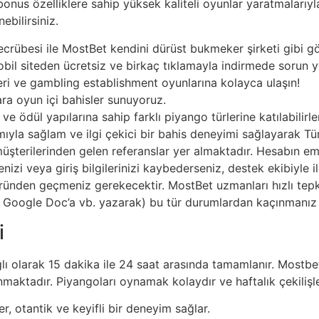
ci bonus özelliklere sahip yüksek kaliteli oyunlar yaratmalarıy
ebilirsiniz.
rübesi ile MostBet kendini dürüst bukmeker şirketi gibi gö
l siteden ücretsiz ve birkaç tıklamayla indirmede sorun y
eri ve gambling establishment oyunlarına kolayca ulaşın!
ra oyun içi bahisler sunuyoruz.
e ödül yapılarına sahip farklı piyango türlerine katılabilirle
amıyla sağlam ve ilgi çekici bir bahis deneyimi sağlayarak T
şterilerinden gelen referanslar yer almaktadır. Hesabın em v
enizi veya giriş bilgilerinizi kaybederseniz, destek ekibiyle
ründen geçmeniz gerekecektir. MostBet uzmanları hızlı tepki v
, Google Doc’a vb. yazarak) bu tür durumlardan kaçınmanız 
i
ı olarak 15 dakika ile 24 saat arasında tamamlanır. Mostb
aktadır. Piyangoları oynamak kolaydır ve haftalık çekilişlerl
ler, otantik ve keyifli bir deneyim sağlar.