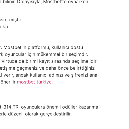
la bilinir. Dolayısıyla, Mostbet’te oynarken
stermiştir.
oktur.
r. Mostbet’in platformu, kullanıcı dostu
ürk oyuncular için mükemmel bir seçimdir.
irtude de birimi kayıt sırasında seçilmelidir
 iletişime geçmeniz ve daha önce belirttiğiniz
erir, ancak kullanıcı adınızı ve şifrenizi ana
önerilir
mostbet türkiye
.
et-314 TR, oyunculara önemli ödüller kazanma
e düzenli olarak gerçekleştirilir.