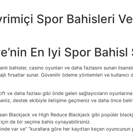
rimiçi Spor Bahisleri V
’nin En Iyi Spor Bahisl 
canlı bahisler, casino oyunları ve daha fazlasını sunan lisansl
tajlı fırsatlar sunar. Güvenilir ödeme yöntemleri ve kullanıc
t ve daha fazlası gibi önde gelen sağlayıcıların oyunlarına 
rseniz, destek ekibiyle iletişime geçmeniz ve daha önce belir
ean Blackjack ve High Reduce Blackjack gibi popüler blackja
in de bir seçime bahis oynayabilirsiniz.
inde var ve” “kurallara göre her kayıttan keçen oyuncunun 