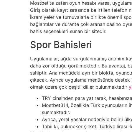
Mostbet’te zaten oyun hesabı varsa, uygulamayı
Giriş olarak kayıt sırasında belirtilen telefo
ikramiyeler ve turnuvalarla birlikte önemli spo
bağlantılar ve durante çok aranan casino oyunl
bahis seçenekleri sunan bir sitedir.
Spor Bahisleri
Uygulamalar, ağda vurgulanmamış anonim kaynak
daha zor olduğu görülmektedir. Bu avantaj, ba
sahiptir. Ana menüdeki ayrı bir blokta, oyuncu
çıkacak. Ayrıca uygulama menüsünde destek hiz
olmak üzere çok çeşitli diller bulunmaktadır
y
TRY cinsinden para yatırarak, hesabınıza 
Mostbet314, özellikle Türk oyuncuların 
sunmaktadır.
Ayrıca, yerel yasalar nedeniyle belirli ülke
Tabii ki, bukmeker şirketi Türkiye lirası