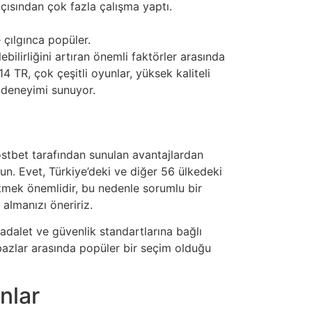
açısından çok fazla çalışma yaptı.
 çılgınca popüler.
ebilirliğini artıran önemli faktörler arasında
4 TR, çok çeşitli oyunlar, yüksek kaliteli
n deneyimi sunuyor.
stbet tarafından sunulan avantajlardan
un. Evet, Türkiye’deki ve diğer 56 ülkedeki
etmek önemlidir, bu nedenle sorumlu bir
 almanızı öneririz.
ı adalet ve güvenlik standartlarına bağlı
rbazlar arasında popüler bir seçim olduğu
nlar