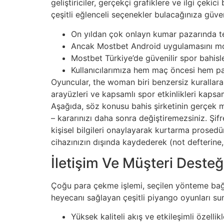
geliştiriciler, gerçekçi grafiklere ve ilgi çeki
çeşitli eğlenceli seçenekler bulacağınıza güven
On yıldan çok onlayn kumar pazarında tec
Ancak Mostbet Android uygulamasını mobi
Mostbet Türkiye’de güvenilir spor bahisl
Kullanıcılarımıza hem maç öncesi hem pa
Oyuncular, the woman biri benzersiz kurallara v
arayüzleri ve kapsamlı spor etkinlikleri kaps
Aşağıda, söz konusu bahis şirketinin gerçek mü
– kararınızı daha sonra değiştiremezsiniz. Şifr
kişisel bilgileri onaylayarak kurtarma prosedü
cihazınızın dışında kaydederek (not defterine
İletişim Ve Müşteri Desteğ
Çoğu para çekme işlemi, seçilen yönteme bağl
heyecanı sağlayan çeşitli piyango oyunları sunm
Yüksek kaliteli akış ve etkileşimli özellik