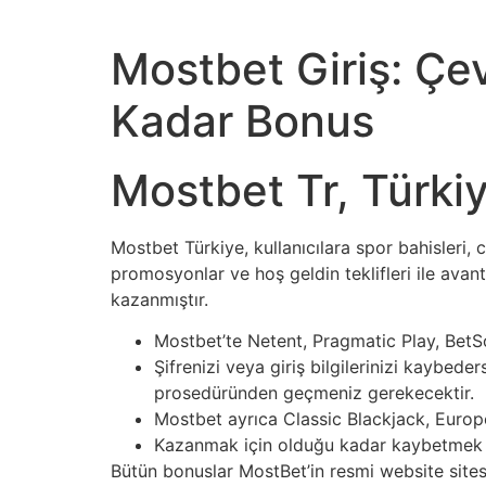
Skip
to
Mostbet Giriş: Çev
content
Kadar Bonus
Mostbet Tr, Türkiye
Mostbet Türkiye, kullanıcılara spor bahisleri, 
promosyonlar ve hoş geldin teklifleri ile avan
kazanmıştır.
Mostbet’te Netent, Pragmatic Play, BetSof
Şifrenizi veya giriş bilgilerinizi kaybede
prosedüründen geçmeniz gerekecektir.
Mostbet ayrıca Classic Blackjack, Europ
Kazanmak için olduğu kadar kaybetmek iç
Bütün bonuslar MostBet’in resmi website sites