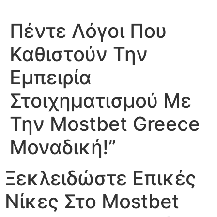
Skip
to
Πέντε Λόγοι Που
content
Καθιστούν Την
Εμπειρία
Στοιχηματισμού Με
Την Mostbet Greece
Μοναδική!”
Ξεκλειδώστε Επικές
Νίκες Στο Mostbet