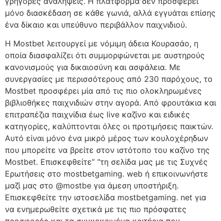
γρήγορες αναλήψεις. Η πλατφόρμα δεν προσφέρει
μόνο διασκέδαση σε κάθε γωνιά, αλλά εγγυάται επίσης
ένα δίκαιο και υπεύθυνο περιβάλλον παιχνιδιού.
Η Mostbet λειτουργεί με νόμιμη άδεια Κουρασάο, η
οποία διασφαλίζει ότι συμμορφώνεται με αυστηρούς
κανονισμούς για δικαιοσύνη και ασφάλεια. Με
συνεργασίες με περισσότερους από 230 παρόχους, το
Mostbet προσφέρει μία από τις πιο ολοκληρωμένες
βιβλιοθήκες παιχνιδιών στην αγορά. Από φρουτάκια και
επιτραπέζια παιχνίδια έως live καζίνο και ειδικές
κατηγορίες, καλύπτονται όλες οι προτιμήσεις παικτών.
Αυτό είναι μόνο ένα μικρό μέρος των κουλοχέρηδων
που μπορείτε να βρείτε στον ιστότοπο του καζίνο της
Mostbet. Επισκεφθείτε” “τη σελίδα μας με τις Συχνές
Ερωτήσεις στο mostbetgaming. web ή επικοινωνήστε
μαζί μας στο @mostbe για άμεση υποστήριξη.
Επισκεφθείτε την ιστοσελίδα mostbetgaming. net για
να ενημερωθείτε σχετικά με τις πιο πρόσφατες