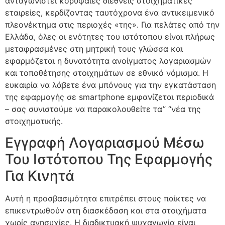
ανταγωνιστεί κορυφαίες διεθνείς στοιχηματικές
εταιρείες, κερδίζοντας ταυτόχρονα ένα αντικειμενικό
πλεονέκτημα στις περιοχές «της». Για πελάτες από την
Ελλάδα, όλες οι ενότητες του ιστότοπου είναι πλήρως
μεταφρασμένες στη μητρική τους γλώσσα και
εφαρμόζεται η δυνατότητα ανοίγματος λογαριασμών
και τοποθέτησης στοιχημάτων σε εθνικό νόμισμα. Η
ευκαιρία να λάβετε ένα μπόνους για την εγκατάσταση
της εφαρμογής σε smartphone εμφανίζεται περιοδικά
– σας συνιστούμε να παρακολουθείτε τα” “νέα της
στοιχηματικής.
Εγγραφή Λογαριασμού Μέσω
Του Ιστότοπου Της Εφαρμογής
Για Κινητά
Αυτή η προσβασιμότητα επιτρέπει στους παίκτες να
επικεντρωθούν στη διασκέδαση και στα στοιχήματα
χωρίς ανησυχίες. Η διαδικτυακή ψυχαγωγία είναι