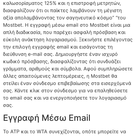
καλωσορίσματος 125% και η επιστροφή μετρητών,
διασφαλίζουν ότι οι παίκτες λαμβάνουν τη μέγιστη
αξία απολαμβάνοντας τον σαγηνευτικό κόσμο” “του
Mostbet. Η εγγραφή μέσω email στο Mostbet είναι μια
απλή διαδικασία, που παρέχει ασφαλή πρόσβαση και
εύκολη ανάκτηση λογαριασμού. Ξεκινήστε επιλέγοντας
την επιλογή εγγραφής email και εισάγοντας τη
διεύθυνση e-mail σας. Δημιουργήστε έναν ισχυρό
κωδικό πρόσβασης, διασφαλίζοντας ότι συνδυάζει
γράμματα, αριθμούς και σύμβολα. Αφού συμπληρώσετε
άλλες απαιτούμενες λεπτομέρειες, η Mostbet θα
στείλει έναν σύνδεσμο επιβεβαίωσης στα εισερχόμενά
σας. Κάντε κλικ στον σύνδεσμο για να επαληθεύσετε
το email σας και να ενεργοποιήσετε τον λογαριασμό
σας.
Εγγραφή Μέσω Email
Το ATP και το WTA συνεχίζονται, οπότε μπορείτε να