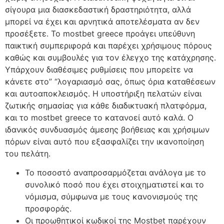
σίγουρα μια διασκεδαστική δραστηριότητα, αλλά
μπορεί να έχει και αρνητικά αποτελέσματα αν δεν
προσέξετε. Το mostbet greece προάγει υπεύθυνη
παικτική συμπεριφορά και παρέχει χρήσιμους πόρους
καθώς και συμβουλές για τον έλεγχο της κατάχρησης.
Υπάρχουν διαθέσιμες ρυθμίσεις που μπορείτε να
κάνετε στο” “λογαριασμό σας, όπως όρια καταθέσεων
και αυτοαποκλεισμός. Η υποστήριξη πελατών είναι
ζωτικής σημασίας για κάθε διαδικτυακή πλατφόρμα,
και το mostbet greece το κατανοεί αυτό καλά. Ο
ιδανικός συνδυασμός άμεσης βοήθειας και χρήσιμων
πόρων είναι αυτό που εξασφαλίζει την ικανοποίηση
του πελάτη.
Το ποσοστό αναπροσαρμόζεται ανάλογα με το
συνολικό ποσό που έχει στοιχηματιστεί και το
νόμισμα, σύμφωνα με τους κανονισμούς της
προσφοράς.
Οι προωθητικοί κωδικοί της Mostbet παρέχουν