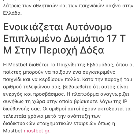
λάτρεις των αθλητικών και των παιχνιδιών καζίνο στην
Ελλάδα.
Ενοικιάζεται Αυτόνομο
Επιπλωμένο Δωμάτιο 17 Τ
Μ Στην Περιοχή Δόξα
Η Mostbet διαθέτει Το Παιχνίδι της Εβδομάδας, όπου οι
παίκτες μπορούν να παίξουν ένα συγκεκριμένο
παιχνίδι και να κερδίσουν πολλά. Κατά την παροχή του
αριθμού τηλεφώνου σας, βεβαιωθείτε ότι αυτός είναι
ενεργός και προσβάσιμος. Η πλατφόρμα αναγνωρίζει
συνήθως τη χώρα στην οποία βρίσκεστε λόγω της IP
διεύθυνσής σας. Οι αριθμοί αυτοί έχουν εκτοξευτεί τα
τελευταία χρόνια μετά την ανάπτυξη των
διαδικτυακών στοιχηματικών εταιρειών όπως η
Mostbet
mostbet gr
.