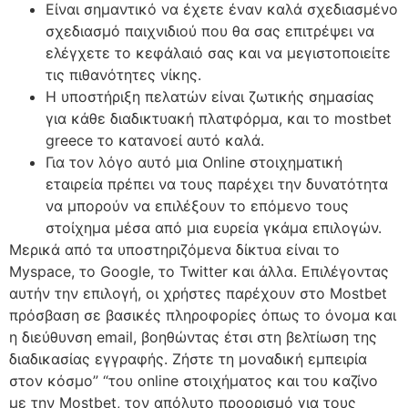
Είναι σημαντικό να έχετε έναν καλά σχεδιασμένο
σχεδιασμό παιχνιδιού που θα σας επιτρέψει να
ελέγχετε το κεφάλαιό σας και να μεγιστοποιείτε
τις πιθανότητες νίκης.
Η υποστήριξη πελατών είναι ζωτικής σημασίας
για κάθε διαδικτυακή πλατφόρμα, και το mostbet
greece το κατανοεί αυτό καλά.
Για τον λόγο αυτό μια Online στοιχηματική
εταιρεία πρέπει να τους παρέχει την δυνατότητα
να μπορούν να επιλέξουν το επόμενο τους
στοίχημα μέσα από μια ευρεία γκάμα επιλογών.
Μερικά από τα υποστηριζόμενα δίκτυα είναι το
Myspace, το Google, το Twitter και άλλα. Επιλέγοντας
αυτήν την επιλογή, οι χρήστες παρέχουν στο Mostbet
πρόσβαση σε βασικές πληροφορίες όπως το όνομα και
η διεύθυνση email, βοηθώντας έτσι στη βελτίωση της
διαδικασίας εγγραφής. Ζήστε τη μοναδική εμπειρία
στον κόσμο” “του online στοιχήματος και του καζίνο
με την Mostbet, τον απόλυτο προορισμό για τους