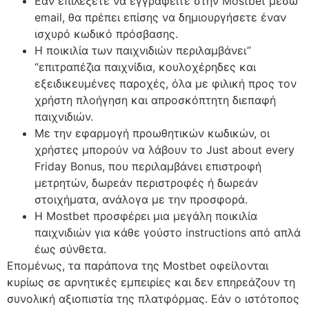
Εάν επιλέξετε να εγγραφείτε στην Mostbet μέσω
email, θα πρέπει επίσης να δημιουργήσετε έναν
ισχυρό κωδικό πρόσβασης.
Η ποικιλία των παιχνιδιών περιλαμβάνει”
“επιτραπέζια παιχνίδια, κουλοχέρηδες και
εξειδικευμένες παροχές, όλα με φιλική προς τον
χρήστη πλοήγηση και απροσκόπτητη διεπαφή
παιχνιδιών.
Με την εφαρμογή προωθητικών κωδικών, οι
χρήστες μπορούν να λάβουν το Just about every
Friday Bonus, που περιλαμβάνει επιστροφή
μετρητών, δωρεάν περιστροφές ή δωρεάν
στοιχήματα, ανάλογα με την προσφορά.
Η Mostbet προσφέρει μια μεγάλη ποικιλία
παιχνιδιών για κάθε γούστο instructions από απλά
έως σύνθετα.
Επομένως, τα παράπονα της Mostbet οφείλονται
κυρίως σε αρνητικές εμπειρίες και δεν επηρεάζουν τη
συνολική αξιοπιστία της πλατφόρμας. Εάν ο ιστότοπος