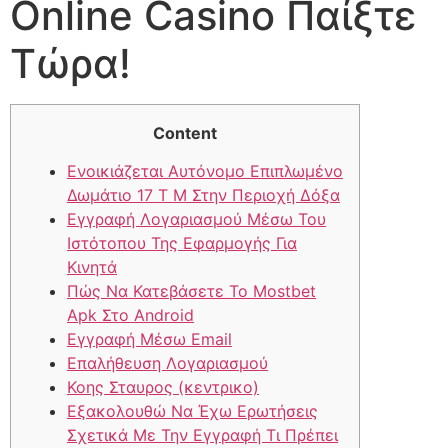
Online Casino Παίξτε
Τώρα!
Content
Ενοικιάζεται Αυτόνομο Επιπλωμένο
Δωμάτιο 17 Τ Μ Στην Περιοχή Δόξα
Εγγραφή Λογαριασμού Μέσω Του
Ιστότοπου Της Εφαρμογής Για
Κινητά
Πώς Να Κατεβάσετε Το Mostbet
Apk Στο Android
Εγγραφή Μέσω Email
Επαλήθευση Λογαριασμού
Κοης Σταυρος (κεντρικο)
Εξακολουθώ Να Έχω Ερωτήσεις
Σχετικά Με Την Εγγραφή Τι Πρέπει