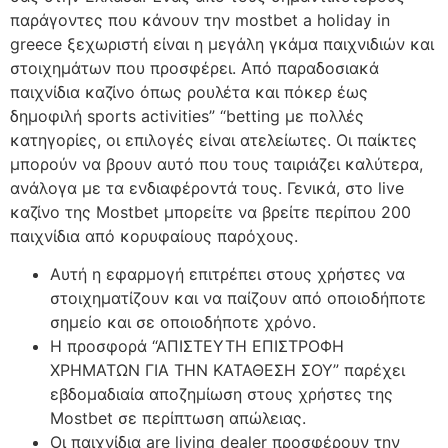
παράγοντες που κάνουν την mostbet a holiday in
greece ξεχωριστή είναι η μεγάλη γκάμα παιχνιδιών και
στοιχημάτων που προσφέρει. Από παραδοσιακά
παιχνίδια καζίνο όπως ρουλέτα και πόκερ έως
δημοφιλή sports activities” “betting με πολλές
κατηγορίες, οι επιλογές είναι ατελείωτες. Οι παίκτες
μπορούν να βρουν αυτό που τους ταιριάζει καλύτερα,
ανάλογα με τα ενδιαφέροντά τους. Γενικά, στο live
καζίνο της Mostbet μπορείτε να βρείτε περίπου 200
παιχνίδια από κορυφαίους παρόχους.
Αυτή η εφαρμογή επιτρέπει στους χρήστες να
στοιχηματίζουν και να παίζουν από οποιοδήποτε
σημείο και σε οποιοδήποτε χρόνο.
Η προσφορά “ΑΠΙΣΤΕΥΤΗ ΕΠΙΣΤΡΟΦΗ
ΧΡΗΜΑΤΩΝ ΓΙΑ ΤΗΝ ΚΑΤΑΘΕΣΗ ΣΟΥ” παρέχει
εβδομαδιαία αποζημίωση στους χρήστες της
Mostbet σε περίπτωση απώλειας.
Οι παιχνίδια are living dealer προσφέρουν την