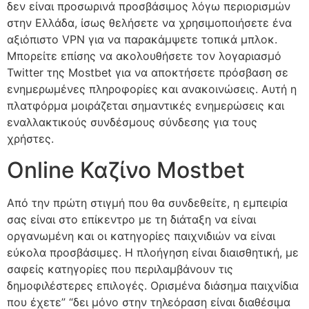
δεν είναι προσωρινά προσβάσιμος λόγω περιορισμών
στην Ελλάδα, ίσως θελήσετε να χρησιμοποιήσετε ένα
αξιόπιστο VPN για να παρακάμψετε τοπικά μπλοκ.
Μπορείτε επίσης να ακολουθήσετε τον λογαριασμό
Twitter της Mostbet για να αποκτήσετε πρόσβαση σε
ενημερωμένες πληροφορίες και ανακοινώσεις. Αυτή η
πλατφόρμα μοιράζεται σημαντικές ενημερώσεις και
εναλλακτικούς συνδέσμους σύνδεσης για τους
χρήστες.
Online Καζίνο Mostbet
Από την πρώτη στιγμή που θα συνδεθείτε, η εμπειρία
σας είναι στο επίκεντρο με τη διάταξη να είναι
οργανωμένη και οι κατηγορίες παιχνιδιών να είναι
εύκολα προσβάσιμες. Η πλοήγηση είναι διαισθητική, με
σαφείς κατηγορίες που περιλαμβάνουν τις
δημοφιλέστερες επιλογές. Ορισμένα διάσημα παιχνίδια
που έχετε” “δει μόνο στην τηλεόραση είναι διαθέσιμα