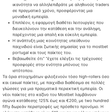
ικανότητα να αλληλεπιδράτε με αληθινούς traders
σε πραγματικό χρόνο, προσφέροντας μια
μοναδική εμπειρία.
Επιπλέον, η εφαρμογή διαθέτει λειτουργίες που
διευκολύνουν την κατάθεση και την ανάληψη,
παρέχοντας μια απαλή και εύκολη εμπειρία.
Η ανάπτυξη μιας κοινότητας υπεύθυνου
παιχνιδιού είναι ζωτικής σημασίας για το mostbet
portugal και τους παίκτες του.
Βεβαιωθείτε ότι” “έχετε ελέγξει τις τρέχουσες
προσφορές στην ενότητα μπόνους του
ιστότοπου.
Τα όρια στοιχημάτων φιλοξενούν τόσο high-rollers όσο
και casual παίκτες, με παιχνίδια διαθέσιμα σε πολλές
γλώσσες για μια πραγματικά περιεκτική εμπειρία. Οι
νέοι παίκτες στο καζίνο του Mostbet λαμβάνουν
αγώνα κατάθεσης 125% έως και €200, με two hundred
fifty δωρεάν περιστροφές ως πρόσθετο προνόμιο. Η