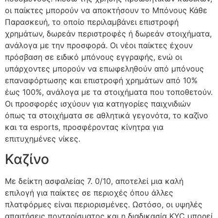
οι παίκτες μπορούν να αποκτήσουν το Μπόνους Κάθε
Παρασκευή, το οποίο περιλαμβάνει επιστροφή
χρημάτων, δωρεάν περιστροφές ή δωρεάν στοιχήματα,
ανάλογα με την προσφορά. Οι νέοι παίκτες έχουν
πρόσβαση σε ειδικό μπόνους εγγραφής, ενώ οι
υπάρχοντες μπορούν να επωφεληθούν από μπόνους
επαναφόρτωσης και επιστροφή χρημάτων από 10%
έως 100%, ανάλογα με τα στοιχήματα που τοποθετούν.
Οι προσφορές ισχύουν για κατηγορίες παιχνιδιών
όπως τα στοιχήματα σε αθλητικά γεγονότα, το καζίνο
και τα esports, προσφέροντας κίνητρα για
επιτυχημένες νίκες.
Καζίνο
Με δείκτη ασφαλείας 7. 0/10, αποτελεί μια καλή
επιλογή για παίκτες σε περιοχές όπου άλλες
πλατφόρμες είναι περιορισμένες. Ωστόσο, οι υψηλές
απαιτήσεις πονταρίσματος και η διαδικασία KYC μπορεί