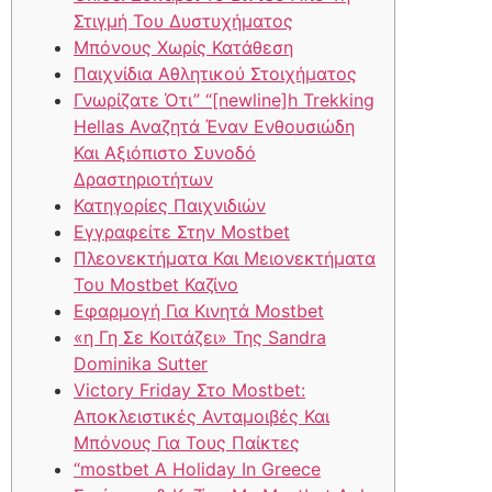
Στιγμή Του Δυστυχήματος
Μπόνους Χωρίς Κατάθεση
Παιχνίδια Αθλητικού Στοιχήματος
Γνωρίζατε Ότι” “[newline]h Trekking
Hellas Αναζητά Έναν Ενθουσιώδη
Και Αξιόπιστο Συνοδό
Δραστηριοτήτων
Κατηγορίες Παιχνιδιών
Εγγραφείτε Στην Mostbet
Πλεονεκτήματα Και Μειονεκτήματα
Του Mostbet Καζίνο
Εφαρμογή Για Κινητά Mostbet
«η Γη Σε Κοιτάζει» Της Sandra
Dominika Sutter
Victory Friday Στο Mostbet:
Αποκλειστικές Ανταμοιβές Και
Μπόνους Για Τους Παίκτες
“mostbet A Holiday In Greece