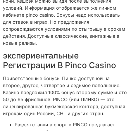
ночи. Кешбэк можно выйдя после выполнения
условий. Информация отображается же личном
кабинете pinco casino. Бонусы надо использовать
для ставок в играх. Но предложения
сопровождаются условиями по отыгрышу а срокам
действия. Доступные классические, винтажные а
новые релизы.
экспериентальные
Регистрации В Pinco Casino
Приветственные бонусы Пинко доступной на
второе, другое, четвертое и седьмое пополнение.
Казино предложил 100% бонус второму сумме и ото
50 до 65 фриспинов. PINCO (или ПИНКО) — это
лицензированная букмекерская контора, доступная
игрокам один России, СНГ и других стран.
Раздел ставки а спорт в PINCO предлагает