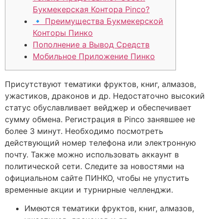
Букмекерская Контора Pinco?
🔹 Преимущества Букмекерской
Конторы Пинко
Пополнение а Вывод Средств
Мобильное Приложение Пинко
Присутствуют тематики фруктов, книг, алмазов,
ужастиков, драконов и др. Недостаточно высокий
статус обуславливает вейджер и обеспечивает
сумму обмена. Регистрация в Pinco занявшее не
более 3 минут. Необходимо посмотреть
действующий номер телефона или электронную
почту. Также можно использовать аккаунт в
политической сети. Следите за новостями на
официальном сайте ПИНКО, чтобы не упустить
временные акции и турнирные челленджи.
Имеются тематики фруктов, книг, алмазов,