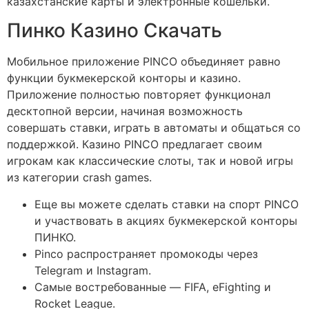
казахстанские карты и электронные кошельки.
Пинко Казино Скачать
Мобильное приложение PINCO объединяет равно
функции букмекерской конторы и казино.
Приложение полностью повторяет функционал
десктопной версии, начиная возможность
совершать ставки, играть в автоматы и общаться со
поддержкой. Казино PINCO предлагает своим
игрокам как классические слоты, так и новой игры
из категории crash games.
Еще вы можете сделать ставки на спорт PINCO
и участвовать в акциях букмекерской конторы
ПИНКО.
Pinco распространяет промокоды через
Telegram и Instagram.
Самые востребованные — FIFA, eFighting и
Rocket League.