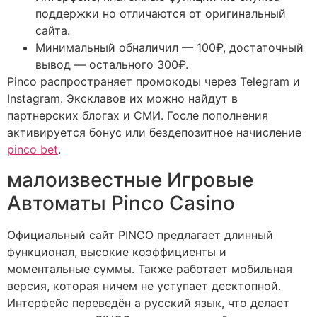
поддержки но отличаются от оригинальный
сайта.
Минимальный обналичил — 100₽, достаточный
вывод — остального 300₽.
Pinco распространяет промокоды через Telegram и
Instagram. Эксклавов их можно найдут в
партнерских блогах и СМИ. Госле пополнения
активируется бонус или бездепозитное начисление
pinco bet
.
малоизвестные Игровые
Автоматы Pinco Casino
Официальный сайт PINCO предлагает длинный
функционал, высокие коэффициенты и
моментальные суммы. Также работает мобильная
версия, которая ничем не уступает десктопной.
Интерфейс переведён а русский язык, что делает