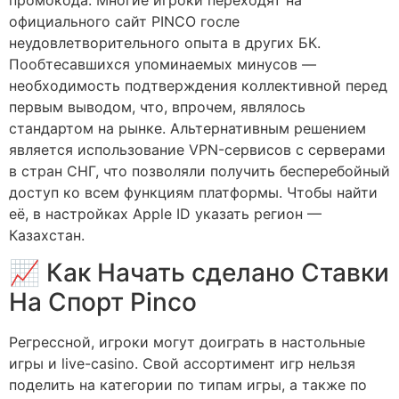
официального сайт PINCO госле
неудовлетворительного опыта в других БК.
Пообтесавшихся упоминаемых минусов —
необходимость подтверждения коллективной перед
первым выводом, что, впрочем, являлось
стандартом на рынке. Альтернативным решением
является использование VPN-сервисов с серверами
в стран СНГ, что позволяли получить бесперебойный
доступ ко всем функциям платформы. Чтобы найти
её, в настройках Apple ID указать регион —
Казахстан.
📈 Как Начать сделано Ставки
На Спорт Pinco
Регрессной, игроки могут доиграть в настольные
игры и live-casino. Свой ассортимент игр нельзя
поделить на категории по типам игры, а также по