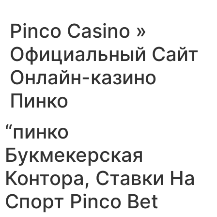
Skip
to
Pinco Casino »
content
Официальный Сайт
Онлайн-казино
Пинко
“пинко
Букмекерская
Контора, Ставки На
Спорт Pinco Bet