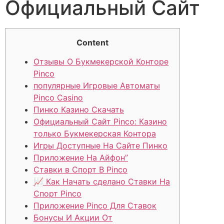
Официальный Сайт
Content
Отзывы О Букмекерской Конторе
Pinco
популярные Игровые Автоматы
Pinco Casino
Пинко Казино Скачать
Официальный Сайт Pinco: Казино
только Букмекерская Контора
Игры Доступные На Сайте Пинко
Приложение На Айфон”
Ставки в Спорт В Pinco
📈 Как Начать сделано Ставки На
Спорт Pinco
Приложение Pinco Для Ставок
Бонусы И Акции От