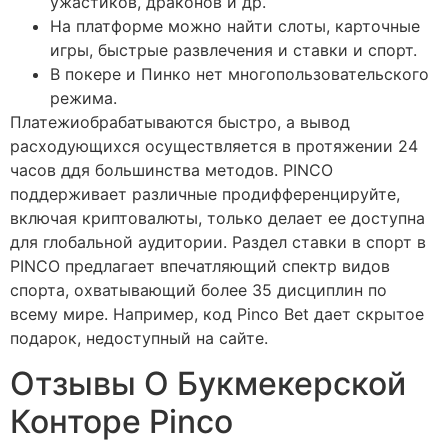
ужастиков, драконов и др.
На платформе можно найти слоты, карточные
игры, быстрые развлечения и ставки и спорт.
В покере и Пинко нет многопользовательского
режима.
Платежиобрабатываются быстро, а вывод
расходующихся осуществляется в протяжении 24
часов ддя большинства методов. PINCO
поддерживает различные продифференцируйте,
включая криптовалюты, только делает ее доступна
для глобальной аудитории. Раздел ставки в спорт в
PINCO предлагает впечатляющий спектр видов
спорта, охватывающий более 35 дисциплин по
всему мире. Например, код Pinco Bet дает скрытое
подарок, недоступный на сайте.
Отзывы О Букмекерской
Конторе Pinco