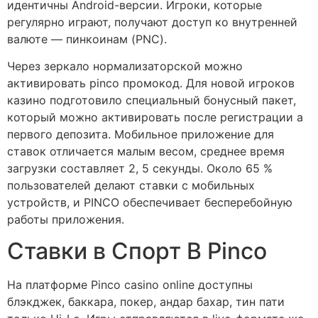
идентичны Android-версии. Игроки, которые
регулярно играют, получают доступ ко внутренней
валюте — пинкоинам (PNC).
Через зеркало нормализаторской можно
активировать pinco промокод. Для новой игроков
казино подготовило специальный бонусный пакет,
который можно активировать после регистрации а
первого депозита. Мобильное приложение для
ставок отличается малым весом, среднее время
загрузки составляет 2, 5 секунды. Около 65 %
пользователей делают ставки с мобильных
устройств, и PINCO обеспечивает бесперебойную
работы приложения.
Ставки в Спорт В Pinco
На платформе Pinco casino online доступны
блэкджек, баккара, покер, андар бахар, тин пати