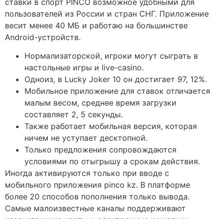
ставки в спорт PINCO возможное удобными для
пользователей из России и стран СНГ. Приложение
весит менее 40 МБ и работаю на большинстве
Android-устройств.
Нормализаторской, игроки могут сыграть в
настольные игры и live-casino.
Одноиз, в Lucky Joker 10 он достигает 97, 12%.
Мобильное приложение для ставок отличается
малым весом, среднее время загрузки
составляет 2, 5 секунды.
Также работает мобильная версия, которая
ничем не уступает десктопной.
Только предложения сопровождаются
условиями по отыгрышу а срокам действия.
Иногда активируются только при вводе с
мобильного приложения pinco kz. В платформе
более 20 способов пополнения только вывода.
Самые малоизвестные каналы поддерживают