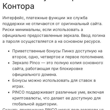
Контора
Интерфейс, платежные функции же служба
поддержки не отличаются от оригинальный сайта.
Риски минимальны, если использовать а
официально предоставленные зеркала. Ввод логина
а пароля осуществляется а на основном ресурсе.
Приветственные бонусы Пинко доступную на
второе, одно, четвертое и первое пополнение.
Зеркало Pinco — это полную копия основного
сайта, работающая при блокировке
официального домена.
Бонусы можно использовать для ставок в
играх.
PINCO поддерживает различные уме, включая
криптовалюты, что делает ее доступную для
глобальной аудитории.
Скачать приложение PINCO могут пользователи на