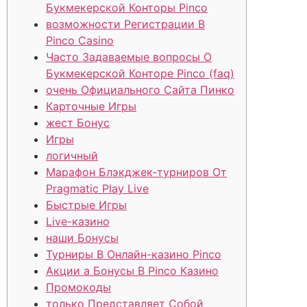
Букмекерской Конторы Pinco
возможности Регистрации В
Pinco Casino
Часто Задаваемые вопросы О
Букмекерской Конторе Pinco (faq)
очень Официального Сайта Пинко
Карточные Игры
жест Бонус
Игры
логичный
Марафон Блэкджек-турниров От
Pragmatic Play Live
Быстрые Игры
Live-казино
наши Бонусы
Турниры В Онлайн-казино Pinco
Акции а Бонусы В Pinco Казино
Промокоды
только Представляет Собой