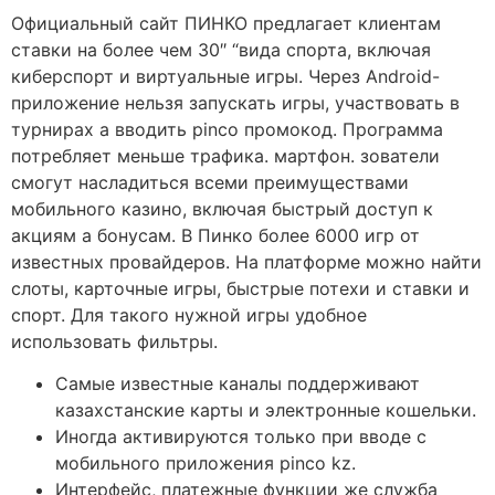
Официальный сайт ПИНКО предлагает клиентам
ставки на более чем 30″ “вида спорта, включая
киберспорт и виртуальные игры. Через Android-
приложение нельзя запускать игры, участвовать в
турнирах а вводить pinco промокод. Программа
потребляет меньше трафика. мартфон. зователи
смогут насладиться всеми преимуществами
мобильного казино, включая быстрый доступ к
акциям а бонусам. В Пинко более 6000 игр от
известных провайдеров. На платформе можно найти
слоты, карточные игры, быстрые потехи и ставки и
спорт. Для такого нужной игры удобное
использовать фильтры.
Самые известные каналы поддерживают
казахстанские карты и электронные кошельки.
Иногда активируются только при вводе с
мобильного приложения pinco kz.
Интерфейс, платежные функции же служба